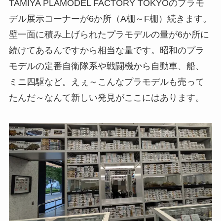
TAMIYA PLAMODEL FACTORY TOKYOのプラモ
デル展示コーナーが6か所（A棚～F棚）続きます。
壁一面に積み上げられたプラモデルの量が6か所に
続けてあるんですから相当な量です。昭和のプラ
モデルの定番自衛隊系や戦闘機から自動車、船、
ミニ四駆など。えぇ～こんなプラモデルも売って
たんだ～なんて新しい発見がここにはあります。