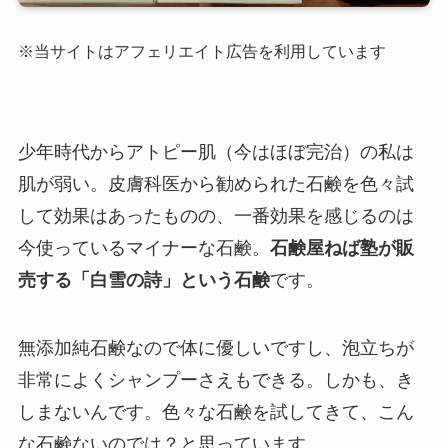
※当サイトはアフェリエイト広告を利用しています