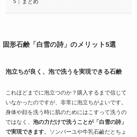
目次
固形石鹸「白雪の詩」のメリット5選