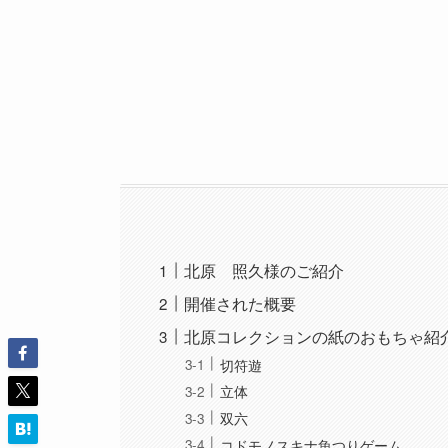
北原 照久様のご紹介
開催された概要
北原コレクションの紙のおもちゃ紹
切符遊
立体
双六
コドモノスキナ魚つりゲーム