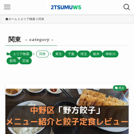
ホーム
エリア検索
関東
関東
– category –
エリア検索
関東
東京
千葉
埼玉
栃木
神奈川
群馬
茨城
東京